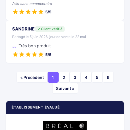
Avis sans commentaire
5/5
SANDRINE
Client vérifié
Partagé le 5 juin 2026, jour de vente le 22 mai
Très bon produit
5/5
« Précédent
1
2
3
4
5
6
Suivant »
ÉTABLISSEMENT ÉVALUÉ