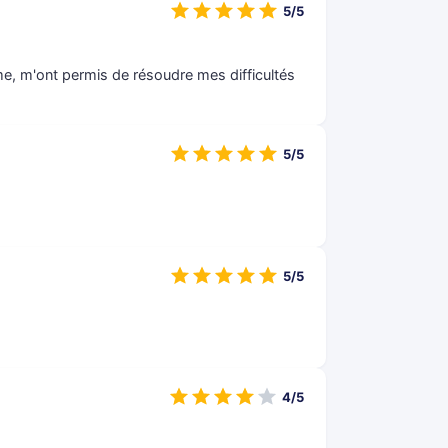
5/5
e, m'ont permis de résoudre mes difficultés
5/5
5/5
4/5