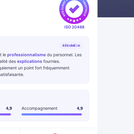
ISO 20488
RÉSUMÉ IA
t le
professionnalisme
du personnel. Les
alité des
explications
fournies.
également un point fort fréquemment
atisfaisante.
Accompagnement
4,9
4,9