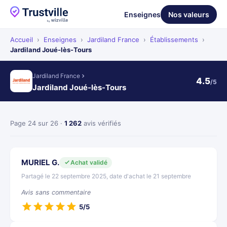
Enseignes
Nos valeurs
Accueil
›
Enseignes
›
Jardiland France
›
Établissements
›
Jardiland Joué-lès-Tours
Jardiland France
4.5
/5
Jardiland Joué-lès-Tours
Page 24 sur 26 ·
1 262
avis vérifiés
MURIEL G.
Achat validé
Partagé le 22 septembre 2025, date d'achat le 21 septembre
Avis sans commentaire
5/5