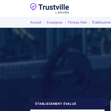
Accueil
›
Enseignes
›
Fitness Park
›
Établisseme
ÉTABLISSEMENT ÉVALUÉ