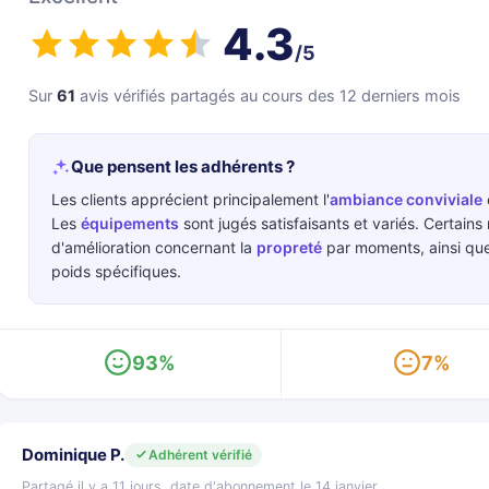
4.3
/5
Sur
61
avis vérifiés partagés au cours des 12 derniers mois
Que pensent les adhérents ?
Les clients apprécient principalement l'
ambiance conviviale
Les
équipements
sont jugés satisfaisants et variés. Certai
d'amélioration concernant la
propreté
par moments, ainsi qu
poids spécifiques.
93%
7%
Dominique P.
Adhérent vérifié
Partagé il y a 11 jours, date d'abonnement le 14 janvier