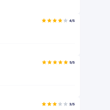
4/5
5/5
3/5