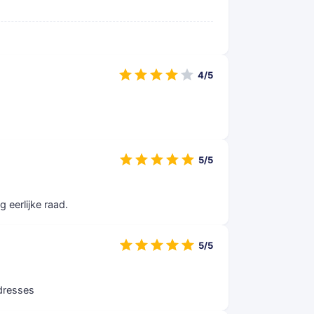
4/5
5/5
jg eerlijke raad.
5/5
 dresses