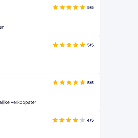
5/5
en
5/5
5/5
elijke verkoopster
4/5