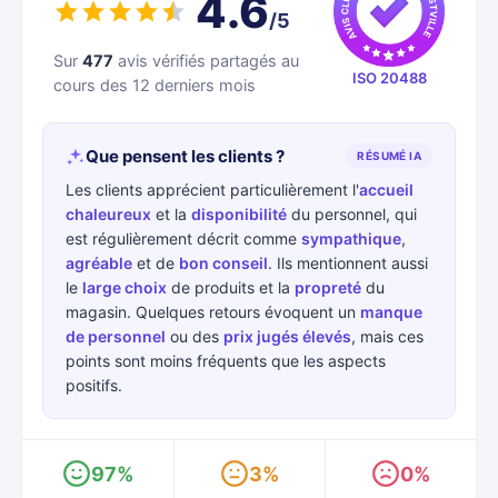
4.6
/5
Sur
477
avis vérifiés partagés au
ISO 20488
cours des 12 derniers mois
Que pensent les clients ?
RÉSUMÉ IA
Les clients apprécient particulièrement l'
accueil
chaleureux
et la
disponibilité
du personnel, qui
est régulièrement décrit comme
sympathique
,
agréable
et de
bon conseil
. Ils mentionnent aussi
le
large choix
de produits et la
propreté
du
magasin. Quelques retours évoquent un
manque
de personnel
ou des
prix jugés élevés
, mais ces
points sont moins fréquents que les aspects
positifs.
97%
3%
0%