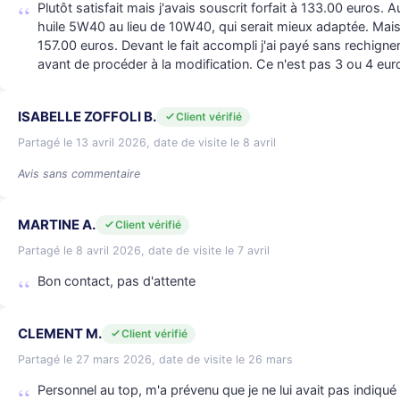
Plutôt satisfait mais j'avais souscrit forfait à 133.00 euros. 
huile 5W40 au lieu de 10W40, qui serait mieux adaptée. Mais 
157.00 euros. Devant le fait accompli j'ai payé sans rechigne
avant de procéder à la modification. Ce n'est pas 3 ou 4 eu
ISABELLE ZOFFOLI B.
Client vérifié
Partagé le 13 avril 2026, date de visite le 8 avril
Avis sans commentaire
MARTINE A.
Client vérifié
Partagé le 8 avril 2026, date de visite le 7 avril
Bon contact, pas d'attente
CLEMENT M.
Client vérifié
Partagé le 27 mars 2026, date de visite le 26 mars
Personnel au top, m'a prévenu que je ne lui avait pas indiqué