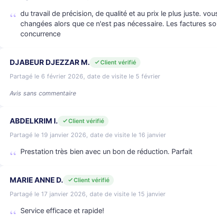
du travail de précision, de qualité et au prix le plus juste. vo
changées alors que ce n'est pas nécessaire. Les factures sont 
concurrence
DJABEUR DJEZZAR M.
Client vérifié
Partagé le 6 février 2026, date de visite le 5 février
Avis sans commentaire
ABDELKRIM I.
Client vérifié
Partagé le 19 janvier 2026, date de visite le 16 janvier
Prestation très bien avec un bon de réduction. Parfait
MARIE ANNE D.
Client vérifié
Partagé le 17 janvier 2026, date de visite le 15 janvier
Service efficace et rapide!