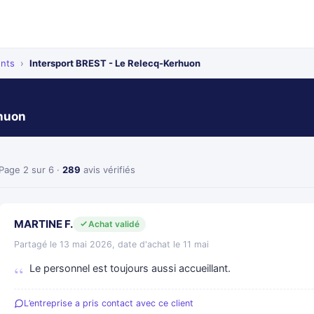
ents
›
Intersport BREST - Le Relecq-Kerhuon
rhuon
Page 2 sur 6 ·
289
avis vérifiés
MARTINE F.
Achat validé
Partagé le 13 mai 2026, date d'achat le 11 mai
Le personnel est toujours aussi accueillant.
L’entreprise a pris contact avec ce client