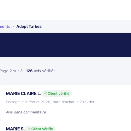
ements
›
Adopt Tarbes
Page 2 sur 3 ·
126
avis vérifiés
MARIE CLAIRE L.
Client vérifié
Partagé le 9 février 2026, date d'achat le 7 février
Avis sans commentaire
MARIE S.
Client vérifié