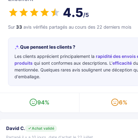
4.5
/5
Sur
33
avis vérifiés partagés au cours des 22 derniers mois
Que pensent les clients ?
Les clients apprécient principalement la
rapidité des envois 
produits
qui sont conformes aux descriptions. L'
efficacité
du
mentionnée. Quelques rares avis soulignent une déception quan
d'emballage.
94%
6%
David C.
Achat validé
Partagé il y a 10 jours, date d'achat le 22 juillet