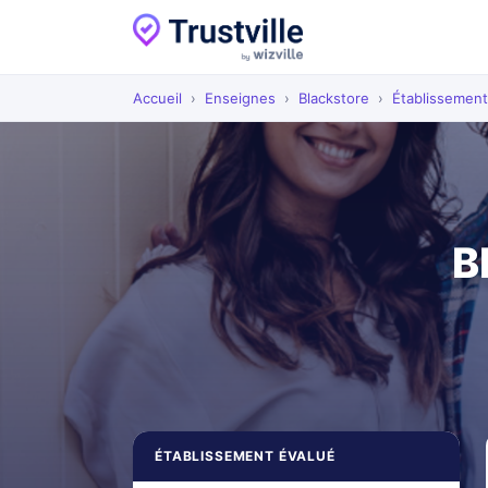
Accueil
›
Enseignes
›
Blackstore
›
Établissemen
B
ÉTABLISSEMENT ÉVALUÉ