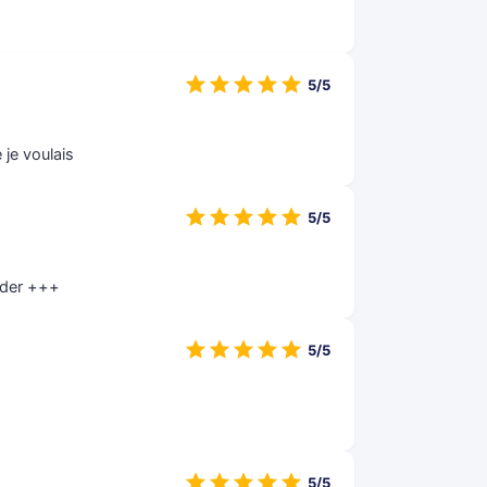
5/5
 je voulais
5/5
nder +++
5/5
5/5