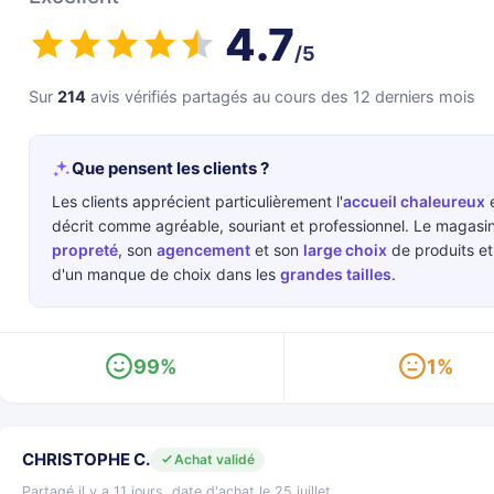
4.7
/5
Sur
214
avis vérifiés partagés au cours des 12 derniers mois
Que pensent les clients ?
Les clients apprécient particulièrement l'
accueil chaleureux
e
décrit comme agréable, souriant et professionnel. Le magasi
propreté
, son
agencement
et son
large choix
de produits et
d'un manque de choix dans les
grandes tailles
.
99%
1%
CHRISTOPHE C.
Achat validé
Partagé il y a 11 jours, date d'achat le 25 juillet