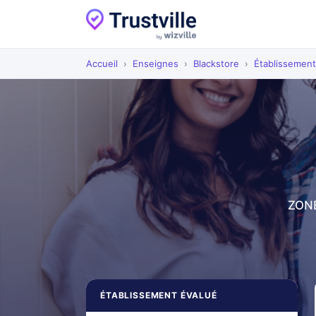
Accueil
›
Enseignes
›
Blackstore
›
Établissemen
ZONE
ÉTABLISSEMENT ÉVALUÉ