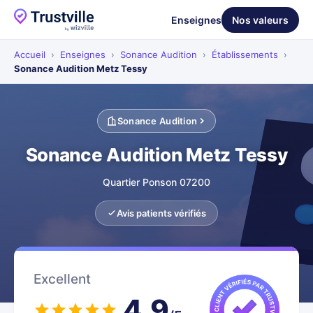
Enseignes
Nos valeurs
Accueil
›
Enseignes
›
Sonance Audition
›
Établissements
›
Sonance Audition Metz Tessy
Sonance Audition
Sonance Audition Metz Tessy
Quartier Ponson 07200
Avis patients vérifiés
Excellent
4.9