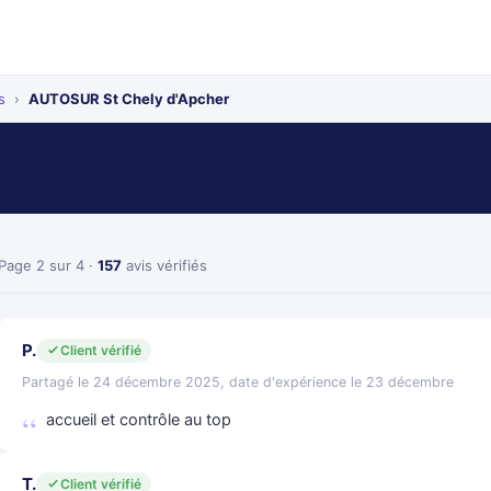
s
›
AUTOSUR St Chely d'Apcher
Page 2 sur 4 ·
157
avis vérifiés
P.
Client vérifié
Partagé le 24 décembre 2025, date d'expérience le 23 décembre
accueil et contrôle au top
T.
Client vérifié