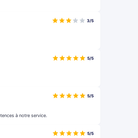
3/5
5/5
5/5
tences à notre service.
5/5