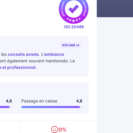
ISO 20488
RÉSUMÉ IA
 les
conseils avisés
. L'
ambiance
ont également souvent mentionnés. Le
e et professionnel
.
Passage en caisse
4,8
4,8
0%