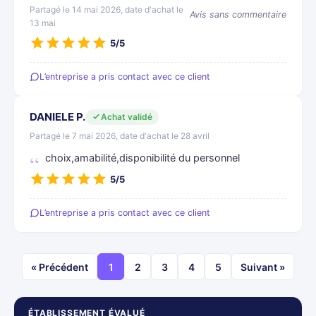
Partagé le 14 mai 2026, date d'achat le
Avis sans commentaire
13 mai
5/5
L’entreprise a pris contact avec ce client
DANIELE P.
Achat validé
Partagé le 7 mai 2026, date d'achat le 28 avril
choix,amabilité,disponibilité du personnel
5/5
L’entreprise a pris contact avec ce client
« Précédent
1
2
3
4
5
Suivant »
ÉTABLISSEMENT ÉVALUÉ