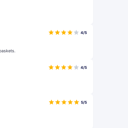
4/5
 baskets.
4/5
5/5