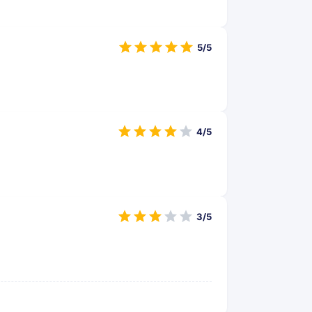
5/5
4/5
3/5