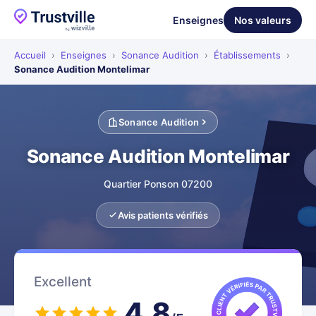
Enseignes
Nos valeurs
Accueil
›
Enseignes
›
Sonance Audition
›
Établissements
›
Sonance Audition Montelimar
Sonance Audition
Sonance Audition Montelimar
Quartier Ponson 07200
Avis patients vérifiés
Excellent
4.8