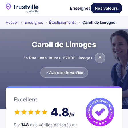
Enseignes
Nos valeurs
Accueil
›
Enseignes
›
Établissements
›
Caroll de Limoges
Caroll de Limoges
34 Rue Jean Jaures, 87000 Limoges
Avis clients vérifiés
Excellent
4.8
/5
Sur
148
avis vérifiés partagés au