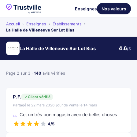
Enseignes
Nos valeurs
Accueil
›
Enseignes
›
Établissements
›
La Halle de Villeneuve Sur Lot Bias
4.6
La Halle de Villeneuve Sur Lot Bias
/5
Page 2 sur 3 ·
140
avis vérifiés
P. F.
Client vérifié
Partagé le 22 mars 2026, jour de vente le 14 mars
Cet un très bon magasin avec de belles choses
4/5