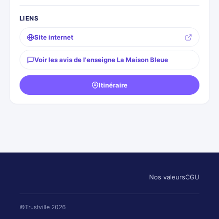
LIENS
Site internet
Voir les avis de l'enseigne La Maison Bleue
Itinéraire
Nos valeurs
CGU
©Trustville 2026