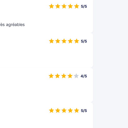
5/5
rès agréables
5/5
4/5
5/5