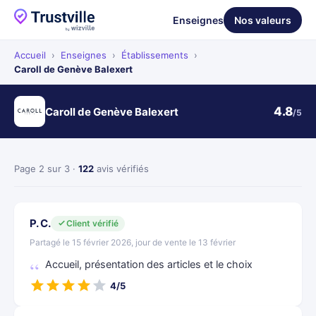
Enseignes
Nos valeurs
Accueil
›
Enseignes
›
Établissements
›
Caroll de Genève Balexert
4.8
Caroll de Genève Balexert
/5
Page 2 sur 3 ·
122
avis vérifiés
P. C.
Client vérifié
Partagé le 15 février 2026, jour de vente le 13 février
Accueil, présentation des articles et le choix
4/5