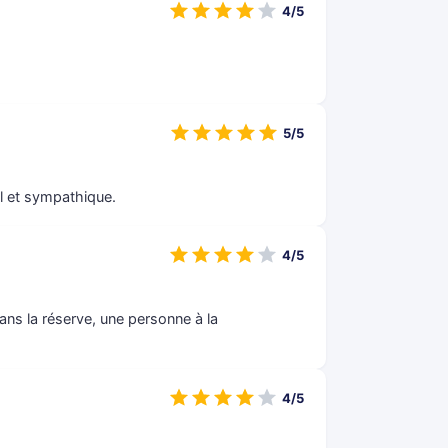
4/5
5/5
el et sympathique.
4/5
ans la réserve, une personne à la
4/5