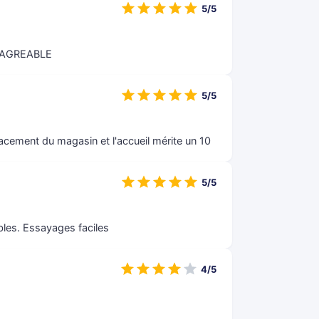
5/5
 AGREABLE
5/5
agacement du magasin et l'accueil mérite un 10
5/5
bles. Essayages faciles
4/5