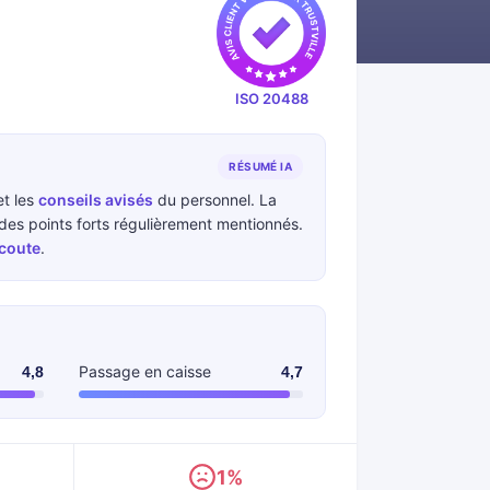
ISO 20488
RÉSUMÉ IA
t les
conseils avisés
du personnel. La
es points forts régulièrement mentionnés.
écoute
.
Passage en caisse
4,8
4,7
1%