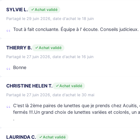
SYLVIE L.
Achat validé
Partagé le 29 juin 2026, date d'achat le 18 juin
Tout à fait concluante. Équipe à l' écoute. Conseils judicieux
THIERRY B.
Achat validé
Partagé le 27 juin 2026, date d'achat le 16 juin
Bonne
CHRISTINE HELEN T.
Achat validé
Partagé le 27 juin 2026, date d'achat le 30 mai
C'est là 2ème paires de lunettes que je prends chez Acuitis, et
fermés !!!.Un grand choix de lunettes variées et colorés, un 
.
LAURINDA C.
Achat validé