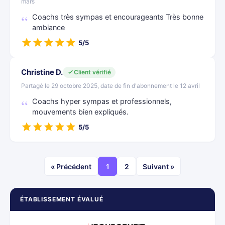
mars
Coachs très sympas et encourageants Très bonne
ambiance
5/5
Christine D.
Client vérifié
Partagé le 29 octobre 2025, date de fin d'abonnement le 12 avril
Coachs hyper sympas et professionnels,
mouvements bien expliqués.
5/5
« Précédent
1
2
Suivant »
ÉTABLISSEMENT ÉVALUÉ