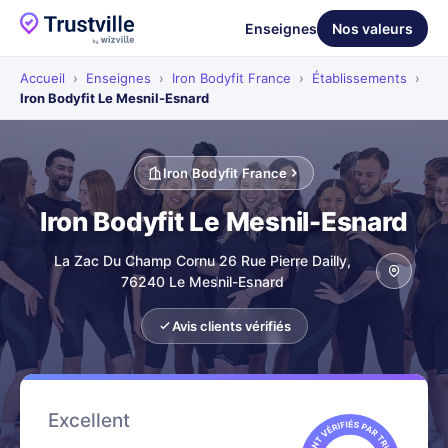
Enseignes
Nos valeurs
Accueil
›
Enseignes
›
Iron Bodyfit France
›
Établissements
›
Iron Bodyfit Le Mesnil-Esnard
Iron Bodyfit France
Iron Bodyfit Le Mesnil-Esnard
La Zac Du Champ Cornu 26 Rue Pierre Dailly,
76240 Le Mesnil-Esnard
Avis clients vérifiés
Excellent