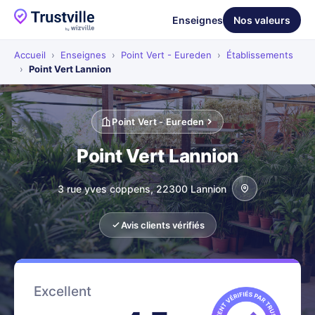
Enseignes
Nos valeurs
Accueil
›
Enseignes
›
Point Vert - Eureden
›
Établissements
›
Point Vert Lannion
Point Vert - Eureden
Point Vert Lannion
3 rue yves coppens, 22300 Lannion
Avis clients vérifiés
Excellent