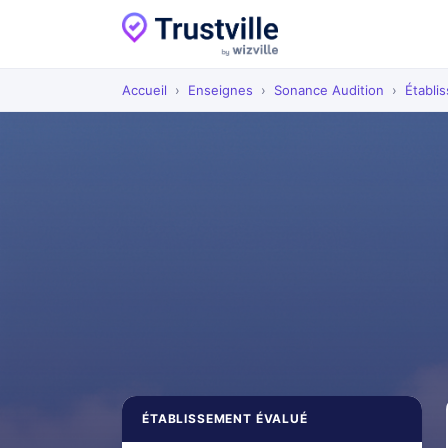
Accueil
›
Enseignes
›
Sonance Audition
›
Établi
ÉTABLISSEMENT ÉVALUÉ