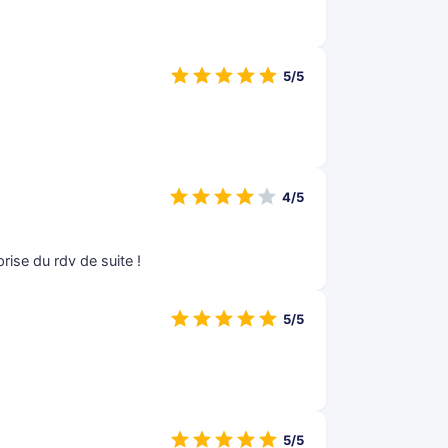
5/5
4/5
ise du rdv de suite !
5/5
5/5