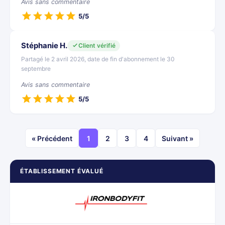
Avis sans commentaire
5/5
Stéphanie H.
Client vérifié
Partagé le 2 avril 2026, date de fin d'abonnement le 30
septembre
Avis sans commentaire
5/5
« Précédent
1
2
3
4
Suivant »
ÉTABLISSEMENT ÉVALUÉ