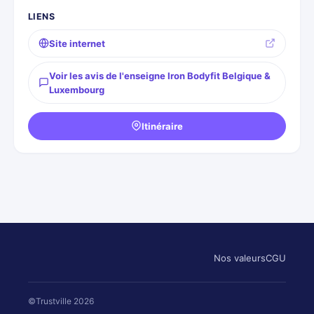
LIENS
Site internet
Voir les avis de l'enseigne Iron Bodyfit Belgique &
Luxembourg
Itinéraire
Nos valeurs
CGU
©Trustville 2026