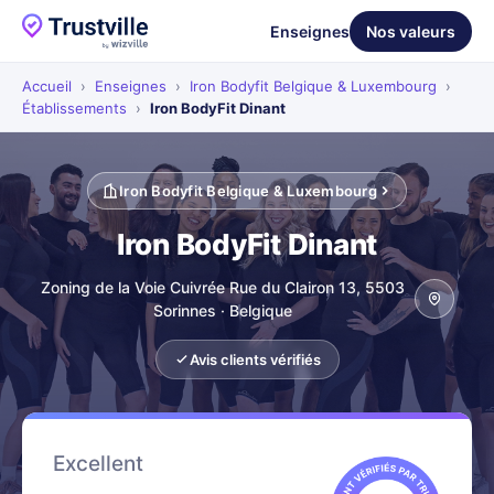
Enseignes
Nos valeurs
Accueil
›
Enseignes
›
Iron Bodyfit Belgique & Luxembourg
›
Établissements
›
Iron BodyFit Dinant
Iron Bodyfit Belgique & Luxembourg
Iron BodyFit Dinant
Zoning de la Voie Cuivrée Rue du Clairon 13, 5503
Sorinnes · Belgique
Avis clients vérifiés
Excellent