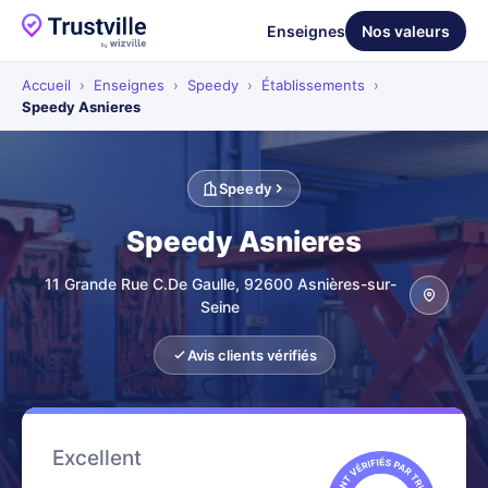
Enseignes
Nos valeurs
Accueil
›
Enseignes
›
Speedy
›
Établissements
›
Speedy Asnieres
Speedy
Speedy Asnieres
11 Grande Rue C.De Gaulle, 92600 Asnières-sur-
Seine
Avis clients vérifiés
Excellent