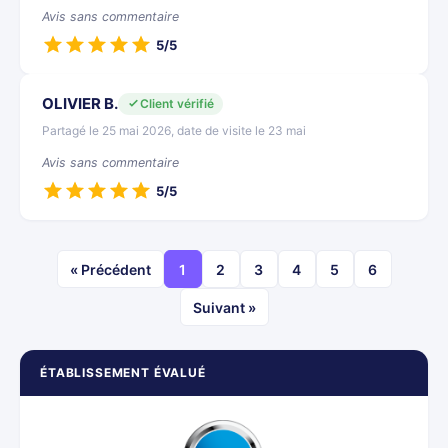
Avis sans commentaire
5/5
OLIVIER B.
Client vérifié
Partagé le 25 mai 2026, date de visite le 23 mai
Avis sans commentaire
5/5
« Précédent
1
2
3
4
5
6
Suivant »
ÉTABLISSEMENT ÉVALUÉ