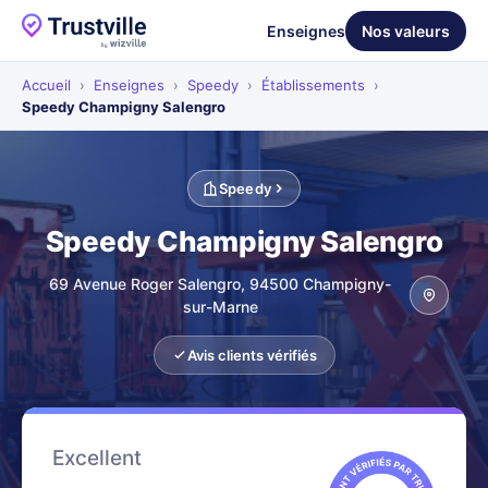
Enseignes
Nos valeurs
Accueil
›
Enseignes
›
Speedy
›
Établissements
›
Speedy Champigny Salengro
Speedy
Speedy Champigny Salengro
69 Avenue Roger Salengro, 94500 Champigny-
sur-Marne
Avis clients vérifiés
Excellent