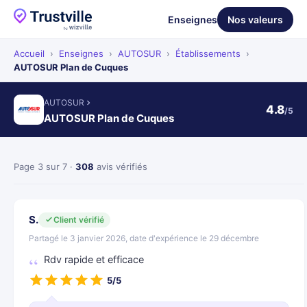
Enseignes
Nos valeurs
Accueil
›
Enseignes
›
AUTOSUR
›
Établissements
›
AUTOSUR Plan de Cuques
AUTOSUR
4.8
/5
AUTOSUR Plan de Cuques
Page 3 sur 7 ·
308
avis vérifiés
S.
Client vérifié
Partagé le 3 janvier 2026, date d'expérience le 29 décembre
Rdv rapide et efficace
5/5