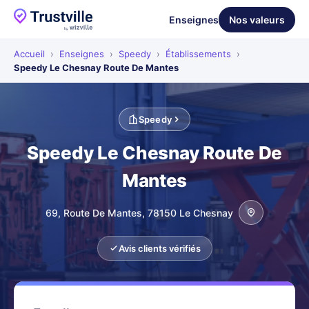
Enseignes
Nos valeurs
Accueil
›
Enseignes
›
Speedy
›
Établissements
›
Speedy Le Chesnay Route De Mantes
Speedy
Speedy Le Chesnay Route De
Mantes
69, Route De Mantes, 78150 Le Chesnay
Avis clients vérifiés