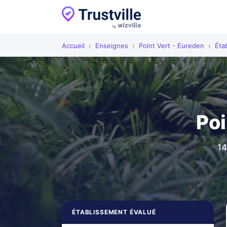
Accueil
›
Enseignes
›
Point Vert - Eureden
›
Éta
Poi
14
ÉTABLISSEMENT ÉVALUÉ