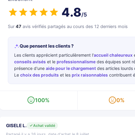
4.8
/5
Sur
47
avis vérifiés partagés au cours des 12 derniers mois
Que pensent les clients ?
Les clients apprécient particulièrement l'
accueil chaleureux
e
conseils avisés
et le
professionnalisme
des équipes sont ré
présence d'une
aide pour le chargement
des articles lourds 
Le
choix des produits
et les
prix raisonnables
contribuent é
100%
0%
GISELE L.
Achat validé
Partagé il y a 26 jours, date d'achat le 8 juillet