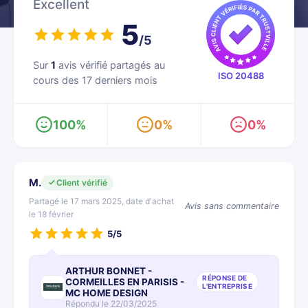
Excellent
5
/5
Sur
1
avis vérifié partagés au
ISO 20488
cours des 17 derniers mois
100%
0%
0%
M.
Client vérifié
Partagé le 17 mars 2025, date d'achat
Avis sans commentaire
le 18 février
5/5
ARTHUR BONNET -
RÉPONSE DE
CORMEILLES EN PARISIS -
L'ENTREPRISE
MC HOME DESIGN
Répondu le 22/03/2025