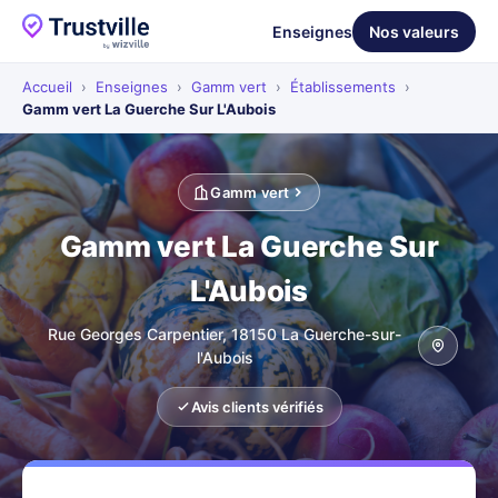
Enseignes
Nos valeurs
Accueil
›
Enseignes
›
Gamm vert
›
Établissements
›
Gamm vert La Guerche Sur L'Aubois
Gamm vert
Gamm vert La Guerche Sur
L'Aubois
Rue Georges Carpentier, 18150 La Guerche-sur-
l'Aubois
Avis clients vérifiés