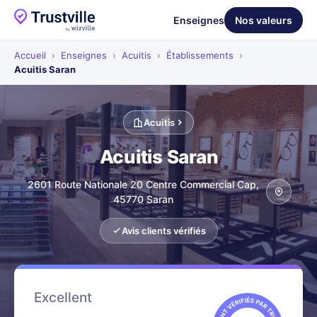
Enseignes
Nos valeurs
Accueil
›
Enseignes
›
Acuitis
›
Établissements
›
Acuitis Saran
Acuitis
Acuitis Saran
2601 Route Nationale 20 Centre Commercial Cap,
45770 Saran
Avis clients vérifiés
Excellent