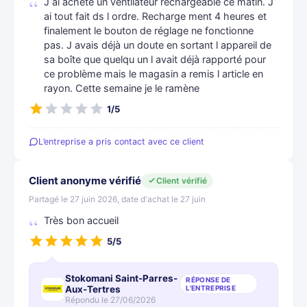
J ai acheté un ventilateur rechargeable ce matin. J
ai tout fait ds l ordre. Recharge ment 4 heures et
finalement le bouton de réglage ne fonctionne
pas. J avais déjà un doute en sortant l appareil de
sa boîte que quelqu un l avait déjà rapporté pour
ce problème mais le magasin a remis l article en
rayon. Cette semaine je le ramène
1/5
L’entreprise a pris contact avec ce client
Client anonyme vérifié
Client vérifié
Partagé le 27 juin 2026, date d'achat le 27 juin
Très bon accueil
5/5
Stokomani Saint-Parres-
RÉPONSE DE
Aux-Tertres
L'ENTREPRISE
Répondu le 27/06/2026