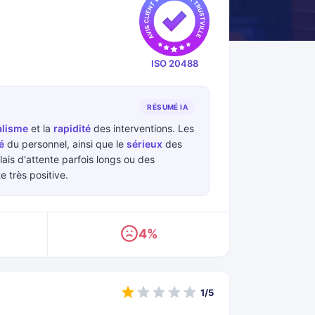
ISO 20488
RÉSUMÉ IA
alisme
et la
rapidité
des interventions. Les
é
du personnel, ainsi que le
sérieux
des
ais d'attente parfois longs ou des
 très positive.
4%
1/5