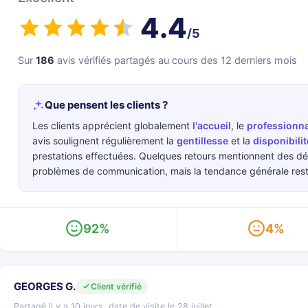
4.4
/5
Sur
186
avis vérifiés partagés au cours des 12 derniers mois
Que pensent les clients ?
Les clients apprécient globalement
l'accueil
, le
professionn
avis soulignent régulièrement la
gentillesse
et la
disponibilit
prestations effectuées. Quelques retours mentionnent des dél
problèmes de communication, mais la tendance générale reste
92%
4%
GEORGES G.
Client vérifié
Partagé il y a 10 jours, date de visite le 28 juillet