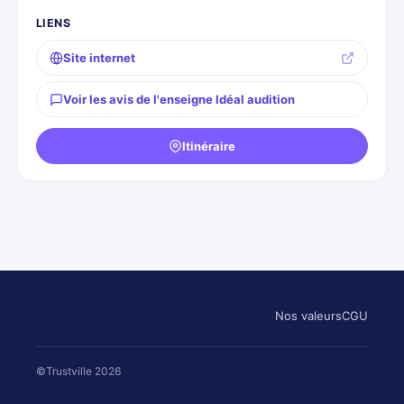
LIENS
Site internet
Voir les avis de l'enseigne Idéal audition
Itinéraire
Nos valeurs
CGU
©Trustville 2026