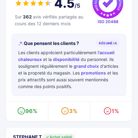
4.5
/5
Sur
362
avis vérifiés partagés au
ISO 20488
cours des 12 derniers mois
Que pensent les clients ?
RÉSUMÉ IA
Les clients apprécient particulièrement l'
accueil
chaleureux
et la
disponibilité
du personnel. Ils
soulignent régulièrement le
grand choix
d'articles
et la propreté du magasin. Les
promotions
et les
prix attractifs sont aussi souvent mentionnés
comme des points positifs.
96%
3%
1%
STEPHANE T.
Achat validé