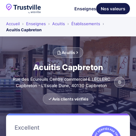
Enseignes
Nos valeurs
Accueil
›
Enseignes
›
Acuitis
›
Établissements
›
Acuitis Capbreton
Acuitis
Acuitis Capbreton
Rue des Écureuils Centre commercial E.LECLERC
Capbreton - L'Escale Dune, 40130 Capbreton
Avis clients vérifiés
Excellent