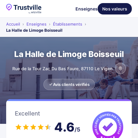
Enseignes
Nos valeurs
Accueil
›
Enseignes
›
Établissements
›
La Halle de Limoge Boisseuil
La Halle de Limoge Boisseuil
Rue de la Tour Zac Du Bas Faure, 87110 Le Vigen
Avis clients vérifiés
Excellent
4.6
/5