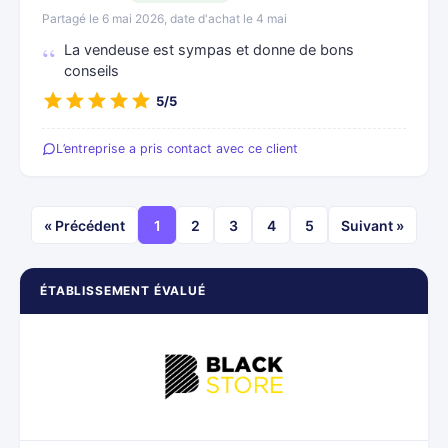
Partagé le 6 mai 2026, date d'achat le 4 mai
La vendeuse est sympas et donne de bons
conseils
5/5
L’entreprise a pris contact avec ce client
« Précédent
1
2
3
4
5
Suivant »
ÉTABLISSEMENT ÉVALUÉ