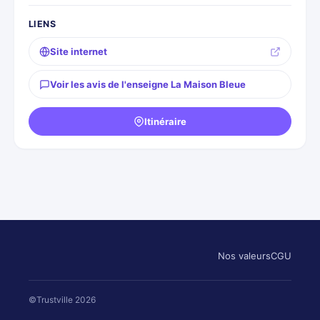
LIENS
Site internet
Voir les avis de l'enseigne La Maison Bleue
Itinéraire
Nos valeurs
CGU
©Trustville 2026