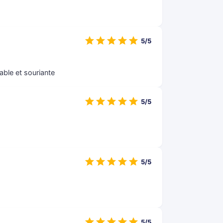
5/5
ble et souriante
5/5
5/5
5/5