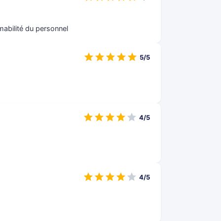
abilité du personnel
5/5
4/5
4/5