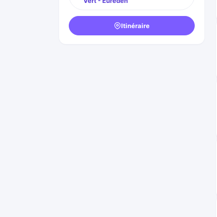
Vert - Eureden
Itinéraire