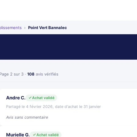
blissements
›
Point Vert Bannalec
Page 2 sur 3 ·
108
avis vérifiés
Andre C.
Achat validé
Partagé le 4 février 2026, date d'achat le 31 janvier
Avis sans commentaire
Murielle G.
Achat validé