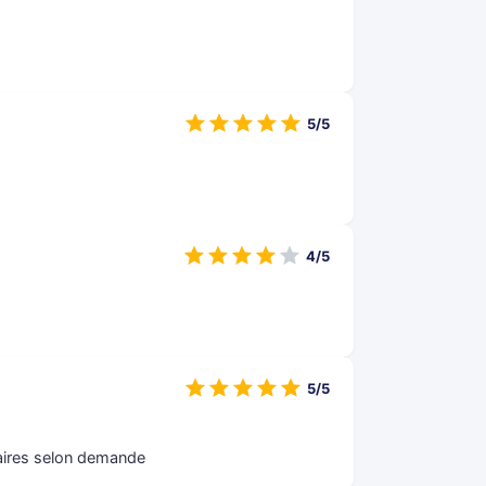
5/5
4/5
5/5
claires selon demande